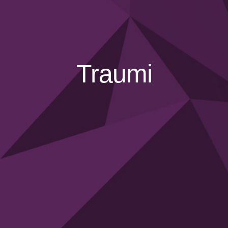
Sviluppo personale
Ansia
Attacchi di panico
Traumi
Depressione
Fobie e Ossessioni
Traumi
Disturbi della personalità