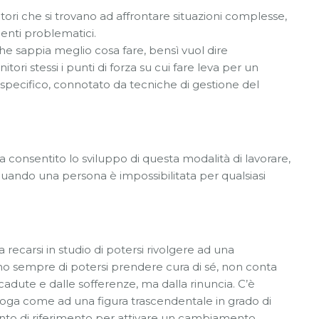
nitori che si trovano ad affrontare situazioni complesse,
enti problematici.
he sappia meglio cosa fare, bensì vuol dire
tori stessi i punti di forza su cui fare leva per un
 specifico, connotato da tecniche di gestione del
consentito lo sviluppo di questa modalità di lavorare,
uando una persona è impossibilitata per qualsiasi
 recarsi in studio di potersi rivolgere ad una
dono sempre di potersi prendere cura di sé, non conta
le cadute e dalle sofferenze, ma dalla rinuncia. C’è
oga come ad una figura trascendentale in grado di
nto di riferimento per attivare un cambiamento