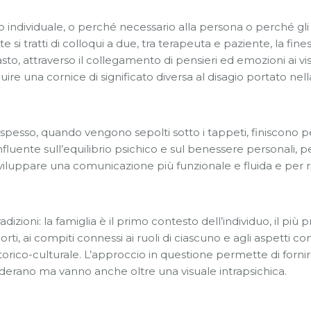
 individuale, o perché necessario alla persona o perché gli a
si tratti di colloqui a due, tra terapeuta e paziente, la fin
o, attraverso il collegamento di pensieri ed emozioni ai viss
re una cornice di significato diversa al disagio portato nella
pesso, quando vengono sepolti sotto i tappeti, finiscono pe
fluente sull’equilibrio psichico e sul benessere personali
viluppare una comunicazione più funzionale e fluida e per ri
radizioni: la famiglia è il primo contesto dell’individuo, il p
porti, ai compiti connessi ai ruoli di ciascuno e agli aspetti 
torico-culturale. L’approccio in questione permette di forni
derano ma vanno anche oltre una visuale intrapsichica.