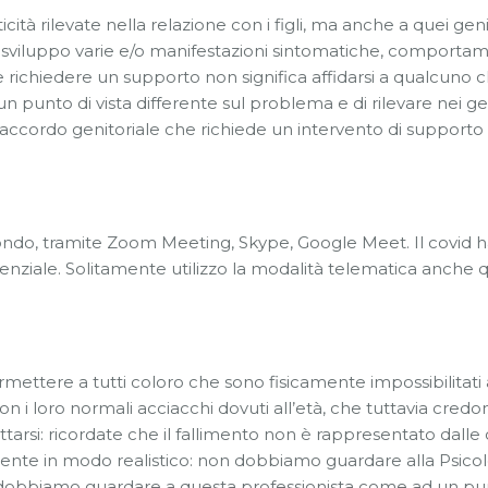
icità rilevate nella relazione con i figli, ma anche a quei ge
lo sviluppo varie e/o manifestazioni sintomatiche, comportam
 richiedere un supporto non significa affidarsi a qualcuno c
un punto di vista differente sul problema e di rilevare nei geni
isaccordo genitoriale che richiede un intervento di supporto
ondo, tramite Zoom Meeting, Skype, Google Meet. Il covid ha 
nziale. Solitamente utilizzo la modalità telematica anche q
mettere a tutti coloro che sono fisicamente impossibilitati a
on i loro normali acciacchi dovuti all’età, che tuttavia cre
iscattarsi: ricordate che il fallimento non è rappresentato dal
nte in modo realistico: non dobbiamo guardare alla Psicol
o dobbiamo guardare a questa professionista come ad un pu