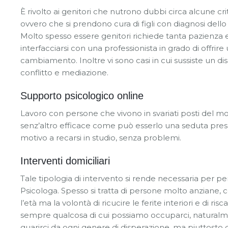
È rivolto ai genitori che nutrono dubbi circa alcune crit
ovvero che si prendono cura di figli con diagnosi del
Molto spesso essere genitori richiede tanta pazienza e
interfacciarsi con una professionista in grado di offrire 
cambiamento. Inoltre vi sono casi in cui sussiste un d
conflitto e mediazione.
Supporto psicologico online
Lavoro con persone che vivono in svariati posti del m
senz’altro efficace come può esserlo una seduta prese
motivo a recarsi in studio, senza problemi.
Interventi domiciliari
Tale tipologia di intervento si rende necessaria per per
Psicologa. Spesso si tratta di persone molto anziane, c
l’età ma la volontà di ricucire le ferite interiori e di r
sempre qualcosa di cui possiamo occuparci, naturalme
guarirci da ogni genere di disperazione, ma piuttost