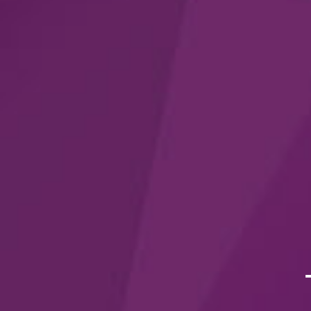
Sviluppo personale
Ansia
Attacchi di panico
Depressione
Fobie e Ossessioni
Traumi
Disturbi della personalità