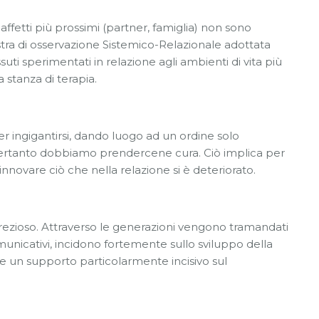
ffetti più prossimi (partner, famiglia) non sono
estra di osservazione Sistemico-Relazionale adottata
uti sperimentati in relazione agli ambienti di vita più
 stanza di terapia.
r ingigantirsi, dando luogo ad un ordine solo
, pertanto dobbiamo prendercene cura. Ciò implica per
nnovare ciò che nella relazione si è deteriorato.
iù prezioso. Attraverso le generazioni vengono tramandati
comunicativi, incidono fortemente sullo sviluppo della
re un supporto particolarmente incisivo sul