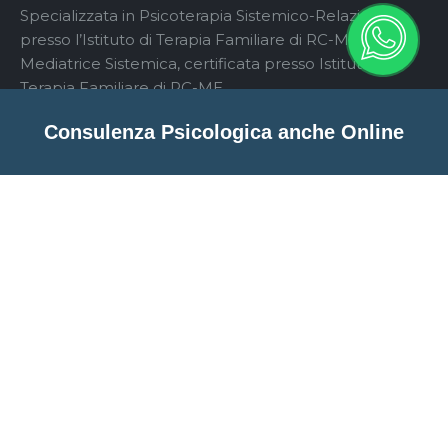
Specializzata in Psicoterapia Sistemico-Relazionale
presso l’Istituto di Terapia Familiare di RC-ME;
Mediatrice Sistemica, certificata presso Istituto di
Terapia Familiare di RC-ME
Consulenza Psicologica anche Online
Contatti
371.4493969
cgabriellapsicologia@outlook.it
Istituto di Terapia Familiare di Reggio Calabria e
Messina (ITF RC-ME), in Via Nino Bixio, 15 - 89127
Reggio Calabria (RC)
Via Popilia, 5 - 89900 Vibo Valentia (VV)
AVVISO: Le informazioni contenute in questo sito non vanno
utilizzate come strumento di autodiagnosi o di
automedicazione. I consigli forniti via web o email vanno intesi
come meri suggerimenti di comportamento. La visita