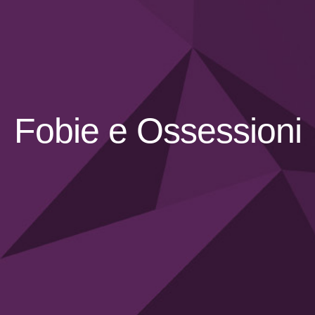
Sviluppo personale
Ansia
Attacchi di panico
Depressione
Fobie e Ossessioni
Fobie e Ossessioni
Traumi
Disturbi della personalità