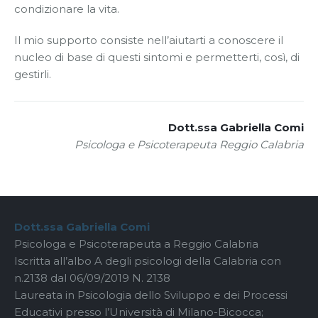
condizionare la vita.
Il mio supporto consiste nell’aiutarti a conoscere il
nucleo di base di questi sintomi e permetterti, così, di
gestirli.
Dott.ssa Gabriella Comi
Psicologa e Psicoterapeuta Reggio Calabria
Dott.ssa Gabriella Comi
Psicologa e Psicoterapeuta a Reggio Calabria
Iscritta all’albo A degli psicologi della Calabria con
n.2138 dal 06/09/2019 N. 2138
Laureata in Psicologia dello Sviluppo e dei Processi
Educativi presso l’Università di Milano-Bicocca;