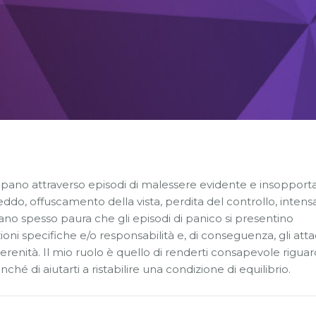
ppano attraverso episodi di malessere evidente e insopporta
eddo, offuscamento della vista, perdita del controllo, intens
nano spesso paura che gli episodi di panico si presentino
ni specifiche e/o responsabilità e, di conseguenza, gli atta
serenità. Il mio ruolo è quello di renderti consapevole rigua
hé di aiutarti a ristabilire una condizione di equilibrio.