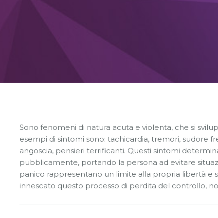
Sviluppo personale
Ansia
Attacchi di panico
Depressione
Fobie e Ossessioni
Traumi
Sono fenomeni di natura acuta e violenta, che si svilu
esempi di sintomi sono: tachicardia, tremori, sudore fr
Disturbi della personalità
angoscia, pensieri terrificanti. Questi sintomi determi
pubblicamente, portando la persona ad evitare situazio
panico rappresentano un limite alla propria libertà e 
innescato questo processo di perdita del controllo, nonc