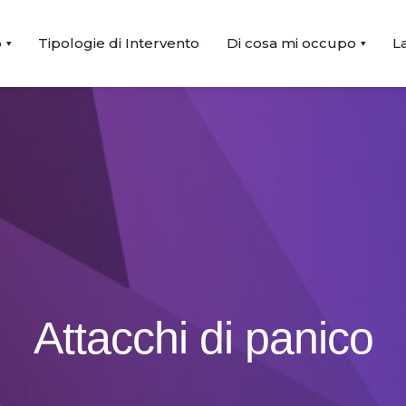
o
Tipologie di Intervento
Di cosa mi occupo
L
Attacchi di panico