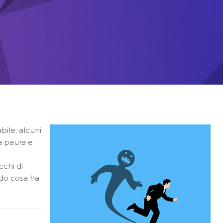
bile; alcuni
a paura e
cchi di
rdo cosa ha