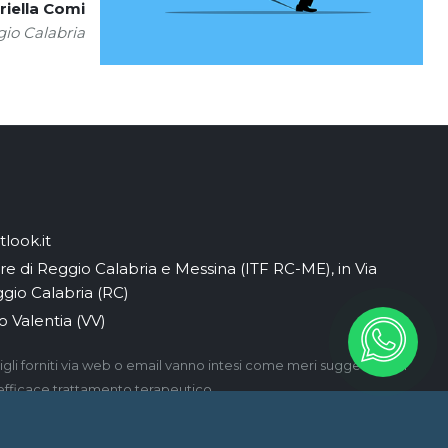
riella Comi
io Calabria
look.it
iare di Reggio Calabria e Messina (ITF RC-ME), in Via
ggio Calabria (RC)
o Valentia (VV)
gli forniti via web o email vanno intesi come meri suggerimenti
 efficace trattamento terapeutico.
iella Comi